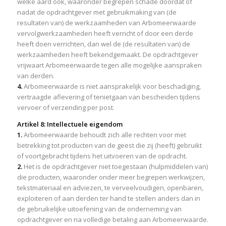
welke aard ook, waaronder begrepen schade doordat of
nadat de opdrachtgever met gebruikmaking van (de
resultaten van) de werkzaamheden van Arbomeerwaarde
vervolgwerkzaamheden heeft verricht of door een derde
heeft doen verrichten, dan wel de (de resultaten van) de
werkzaamheden heeft bekendgemaakt. De opdrachtgever
vrijwaart Arbomeerwaarde tegen alle mogelijke aanspraken
van derden.
4.
Arbomeerwaarde is niet aansprakelijk voor beschadiging,
vertraagde aflevering of tenietgaan van bescheiden tijdens
vervoer of verzending per post.
Artikel 8: Intellectuele eigendom
1.
Arbomeerwaarde behoudt zich alle rechten voor met
betrekking tot producten van de geest die zij (heeft) gebruikt
of voortgebracht tijdens het uitvoeren van de opdracht.
2.
Het is de opdrachtgever niet toegestaan (hulpmiddelen van)
die producten, waaronder onder meer begrepen werkwijzen,
tekstmateriaal en adviezen, te verveelvoudigen, openbaren,
exploiteren of aan derden ter hand te stellen anders dan in
de gebruikelijke uitoefening van de onderneming van
opdrachtgever en na volledige betaling aan Arbomeerwaarde.